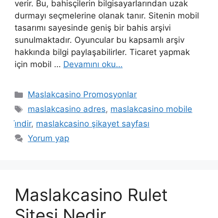
verir. Bu, bahisçilerin bilgisayarlarından uzak
durmayı seçmelerine olanak tanır. Sitenin mobil
tasarımı sayesinde geniş bir bahis arşivi
sunulmaktadır. Oyuncular bu kapsamlı arşiv
hakkında bilgi paylaşabilirler. Ticaret yapmak
için mobil …
Devamını oku…
Kategoriler
Maslakcasino Promosyonlar
Etiketler
maslakcasino adres
,
maslakcasino mobile
i̇ndir
,
maslakcasino şikayet sayfası
Yorum yap
Maslakcasino Rulet
Sitesi Nedir