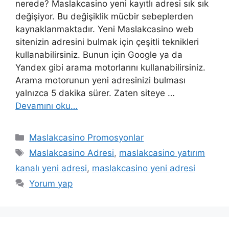
nerede? Maslakcasino yeni kayıtlı adresi sık sık
değişiyor. Bu değişiklik mücbir sebeplerden
kaynaklanmaktadır. Yeni Maslakcasino web
sitenizin adresini bulmak için çeşitli teknikleri
kullanabilirsiniz. Bunun için Google ya da
Yandex gibi arama motorlarını kullanabilirsiniz.
Arama motorunun yeni adresinizi bulması
yalnızca 5 dakika sürer. Zaten siteye …
Devamını oku…
Kategoriler
Maslakcasino Promosyonlar
Etiketler
Maslakcasino Adresi
,
maslakcasino yatırım
kanalı yeni adresi
,
maslakcasino yeni adresi
Yorum yap