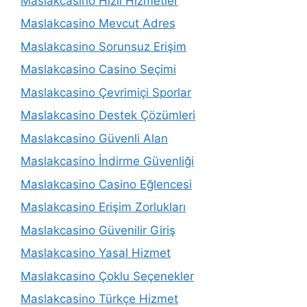
Maslakcasino Hızlı Hizmetler
Maslakcasino Mevcut Adres
Maslakcasino Sorunsuz Erişim
Maslakcasino Casino Seçimi
Maslakcasino Çevrimiçi Sporlar
Maslakcasino Destek Çözümleri
Maslakcasino Güvenli Alan
Maslakcasino İndirme Güvenliği
Maslakcasino Casino Eğlencesi
Maslakcasino Erişim Zorlukları
Maslakcasino Güvenilir Giriş
Maslakcasino Yasal Hizmet
Maslakcasino Çoklu Seçenekler
Maslakcasino Türkçe Hizmet