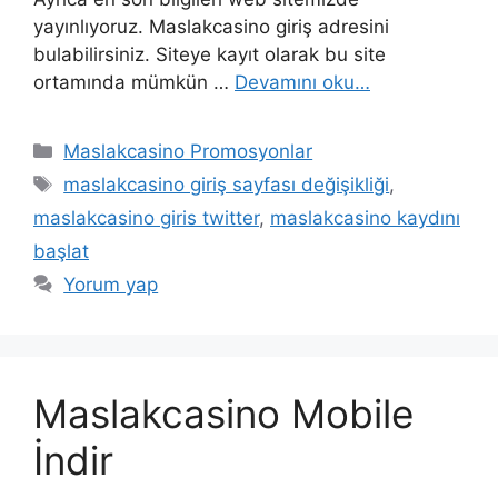
yayınlıyoruz. Maslakcasino giriş adresini
bulabilirsiniz. Siteye kayıt olarak bu site
ortamında mümkün …
Devamını oku…
Kategoriler
Maslakcasino Promosyonlar
Etiketler
maslakcasino giriş sayfası değişikliği
,
maslakcasino giris twitter
,
maslakcasino kaydını
başlat
Yorum yap
Maslakcasino Mobile
İndir