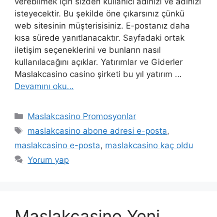
verebilmek için sizden kullanıcı adınızı ve adınızı
isteyecektir. Bu şekilde öne çıkarsınız çünkü
web sitesinin müşterisisiniz. E-postanız daha
kısa sürede yanıtlanacaktır. Sayfadaki ortak
iletişim seçeneklerini ve bunların nasıl
kullanılacağını açıklar. Yatırımlar ve Giderler
Maslakcasino casino şirketi bu yıl yatırım …
Devamını oku…
Kategoriler
Maslakcasino Promosyonlar
Etiketler
maslakcasino abone adresi e-posta
,
maslakcasino e-posta
,
maslakcasino kaç oldu
Yorum yap
Maslakcasino Yeni