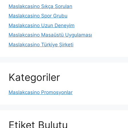
Maslakcasino Sıkça Sorulan
Maslakcasino Spor Grubu
Maslakcasino Uzun Deneyim
Maslakcasino Masaüstü Uygulaması
Maslakcasino Türkiye Şirketi
Kategoriler
Maslakcasino Promosyonlar
Etiket Bulutu