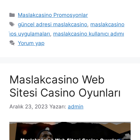
Kategoriler
Maslakcasino Promosyonlar
Etiketler
güncel adresi maslakcasino
,
maslakcasino
i̇os uygulamaları
,
maslakcasino kullanıcı adımı
Yorum yap
Maslakcasino Web
Sitesi Casino Oyunları
Aralık 23, 2023
Yazarı:
admin