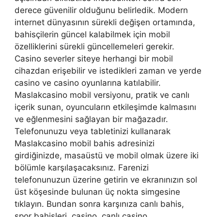
derece güvenilir olduğunu belirledik. Modern
internet dünyasının sürekli değişen ortamında,
bahisçilerin güncel kalabilmek için mobil
özelliklerini sürekli güncellemeleri gerekir.
Casino severler siteye herhangi bir mobil
cihazdan erişebilir ve istedikleri zaman ve yerde
casino ve casino oyunlarına katılabilir.
Maslakcasino mobil versiyonu, pratik ve canlı
içerik sunan, oyuncuların etkileşimde kalmasını
ve eğlenmesini sağlayan bir mağazadır.
Telefonunuzu veya tabletinizi kullanarak
Maslakcasino mobil bahis adresinizi
girdiğinizde, masaüstü ve mobil olmak üzere iki
bölümle karşılaşacaksınız. Farenizi
telefonunuzun üzerine getirin ve ekranınızın sol
üst köşesinde bulunan üç nokta simgesine
tıklayın. Bundan sonra karşınıza canlı bahis,
spor bahisleri, casino, canlı casino,