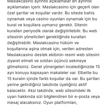
Maslakcasino ayrıntılı açıklamalar en ayrıntılı
açıklamaları içerir. Maslakcasino için geçerli olan
özel şartlar ve koşullar vardır. Bu sitede bahis
oynamak veya casino oyunları oynamak için bu
kural ve koşullara uymanız gerekir. Sitenin
kuralları periyodik olarak değiştirilebilir. Bu web
sitesinin yöneticileri gerektiğinde kuralları
değiştirebilir. Maslakcasino hüküm ve
koşullarına aşina olmak için, verilen adresten
Maslakcasino destek ekibinin resmi web sitesini
ziyaret etmeli ve soldan üçüncü sekmeye
gitmelisiniz. Genel yönergeleri incelediğinizde 15
ayrı konuyu kapsayan makaleler var. Elbette bu
15 kuralın içinde farklı koşullar da var. Bu şartları
yerine getirdiğiniz takdirde üyeliğiniz aktif
kalacaktır. Aksi takdirde, web sitesindeki ilk
uyarı hakkında sizi bilgilendiren bir e-posta veya
mesaj alacaksınız. Oyun platformları,