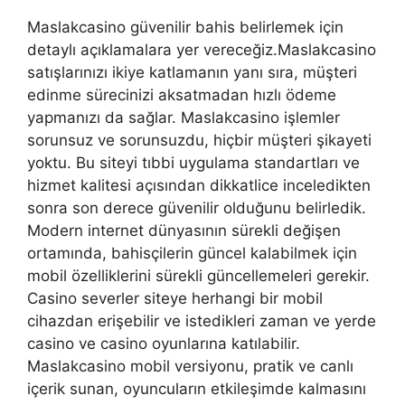
Maslakcasino güvenilir bahis belirlemek için
detaylı açıklamalara yer vereceğiz.Maslakcasino
satışlarınızı ikiye katlamanın yanı sıra, müşteri
edinme sürecinizi aksatmadan hızlı ödeme
yapmanızı da sağlar. Maslakcasino işlemler
sorunsuz ve sorunsuzdu, hiçbir müşteri şikayeti
yoktu. Bu siteyi tıbbi uygulama standartları ve
hizmet kalitesi açısından dikkatlice inceledikten
sonra son derece güvenilir olduğunu belirledik.
Modern internet dünyasının sürekli değişen
ortamında, bahisçilerin güncel kalabilmek için
mobil özelliklerini sürekli güncellemeleri gerekir.
Casino severler siteye herhangi bir mobil
cihazdan erişebilir ve istedikleri zaman ve yerde
casino ve casino oyunlarına katılabilir.
Maslakcasino mobil versiyonu, pratik ve canlı
içerik sunan, oyuncuların etkileşimde kalmasını