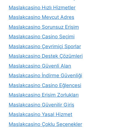
Maslakcasino Hızlı Hizmetler
Maslakcasino Mevcut Adres
Maslakcasino Sorunsuz Erişim
Maslakcasino Casino Seçimi
Maslakcasino Çevrimiçi Sporlar
Maslakcasino Destek Çözümleri
Maslakcasino Güvenli Alan
Maslakcasino İndirme Güvenliği
Maslakcasino Casino Eğlencesi
Maslakcasino Erişim Zorlukları
Maslakcasino Güvenilir Giriş
Maslakcasino Yasal Hizmet
Maslakcasino Çoklu Seçenekler