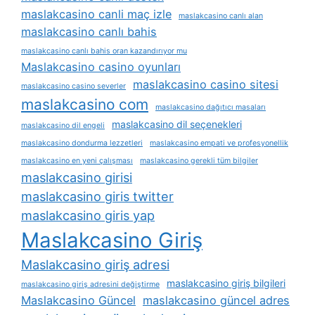
maslakcasino canli maç izle
maslakcasino canlı alan
maslakcasino canlı bahis
maslakcasino canlı bahis oran kazandırıyor mu
Maslakcasino casino oyunları
maslakcasino casino sitesi
maslakcasino casino severler
maslakcasino com
maslakcasino dağıtıcı masaları
maslakcasino dil seçenekleri
maslakcasino dil engeli
maslakcasino dondurma lezzetleri
maslakcasino empati ve profesyonellik
maslakcasino en yeni çalışması
maslakcasino gerekli tüm bilgiler
maslakcasino girisi
maslakcasino giris twitter
maslakcasino giris yap
Maslakcasino Giriş
Maslakcasino giriş adresi
maslakcasino giriş bilgileri
maslakcasino giriş adresini değiştirme
Maslakcasino Güncel
maslakcasino güncel adres