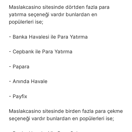
Maslakcasino sitesinde dörtden fazla para
yatırma seçeneği vardır bunlardan en
popülerleri ise;
- Banka Havalesi ile Para Yatırma
- Cepbank ile Para Yatırma
- Papara
- Anında Havale
- Payfix
Maslakcasino sitesinde birden fazla para çekme
seçeneği vardır bunlardan en popülerleri ise;