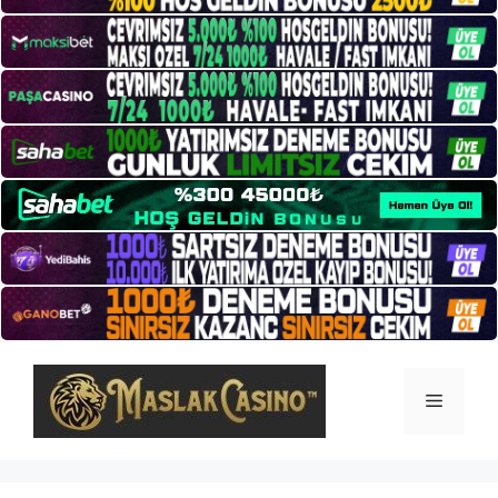
İçeriğe
atla
Menü