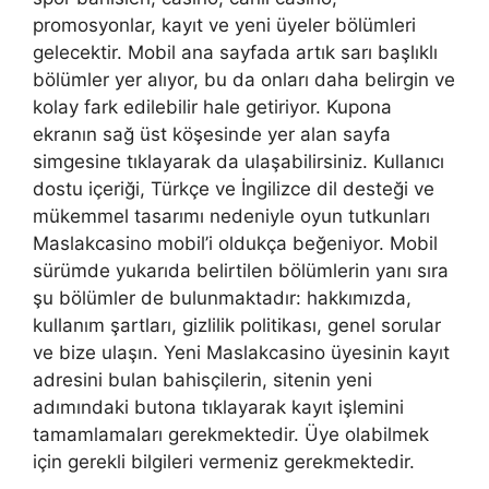
promosyonlar, kayıt ve yeni üyeler bölümleri
gelecektir. Mobil ana sayfada artık sarı başlıklı
bölümler yer alıyor, bu da onları daha belirgin ve
kolay fark edilebilir hale getiriyor. Kupona
ekranın sağ üst köşesinde yer alan sayfa
simgesine tıklayarak da ulaşabilirsiniz. Kullanıcı
dostu içeriği, Türkçe ve İngilizce dil desteği ve
mükemmel tasarımı nedeniyle oyun tutkunları
Maslakcasino mobil’i oldukça beğeniyor. Mobil
sürümde yukarıda belirtilen bölümlerin yanı sıra
şu bölümler de bulunmaktadır: hakkımızda,
kullanım şartları, gizlilik politikası, genel sorular
ve bize ulaşın. Yeni Maslakcasino üyesinin kayıt
adresini bulan bahisçilerin, sitenin yeni
adımındaki butona tıklayarak kayıt işlemini
tamamlamaları gerekmektedir. Üye olabilmek
için gerekli bilgileri vermeniz gerekmektedir.