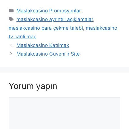
Kategoriler
Maslakcasino Promosyonlar
Etiketler
maslakcasino ayrıntılı açıklamalar
,
maslakcasino para çekme talebi
,
maslakcasino
tv canli maç
Maslakcasino Katılmak
Maslakcasino Güvenilir Site
Yorum yapın
Yorum