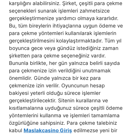
karşılığını alabilirsiniz. Şirket, çeşitli para çekme
seçenekleri sunarak işlemleri zahmetsizce
gerçekleştirmenize yardımcı olmaya kararlıdır.
Bu, tüm bireylerin ihtiyaçlarına uygun ödeme ve
para çekme yöntemleri kullanılarak işlemlerin
gerçekleştirilmesini kolaylaştırmaktadır. Tüm yıl
boyunca gece veya gündüz istediğiniz zaman
şirketten para çekme seçeneğiniz vardır.
Bununla birlikte, her gün yalnızca belirli sayıda
para çekmenize izin verildiğini unutmamak
önemlidir. Günde yalnızca bir kez para
çekmenize izin verilir. Oyuncunun hesap
bakiyesi yeterli olduğu sürece işlemler
gerçekleştirilecektir. Sitenin kurallarına ve
kısıtlamalarına uyduğunuz sürece çeşitli ödeme
yöntemlerini kullanma ve işlemleri tamamlama
özgürlüğüne sahipsiniz. Para çekme talebiniz
kabul
Maslakcasino Giriş
edilmezse yeni bir