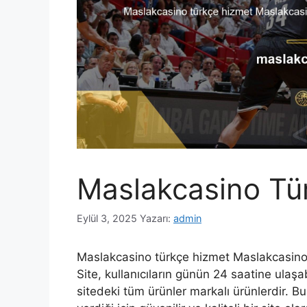
Maslakcasino Tü
Eylül 3, 2025
Yazarı:
admin
Maslakcasino türkçe hizmet Maslakcasino 
Site, kullanıcıların günün 24 saatine ulaş
sitedeki tüm ürünler markalı ürünlerdir. Bu 