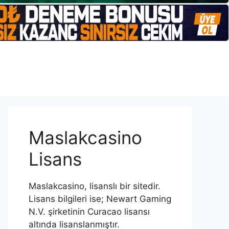
Maslakcasino
Lisans
Maslakcasino, lisanslı bir sitedir.
Lisans bilgileri ise; Newart Gaming
N.V. şirketinin Curacao lisansı
altında lisanslanmıştır.