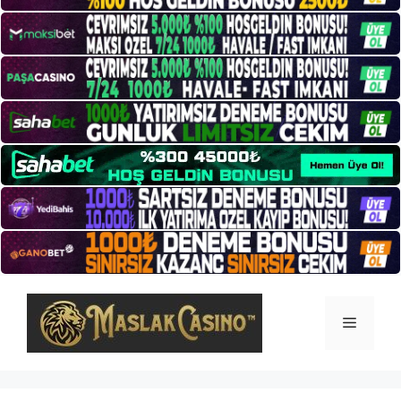
İçeriğe
atla
Menü