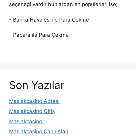
seçeneği vardır bunlardan en popülerleri ise;
- Banka Havalesi ile Para Çekme
- Papara ile Para Çekme
Son Yazılar
Maslakcasino Adresi
Maslakcasino Giriş
Maslakcasino
Maslakcasino Canlı Alan