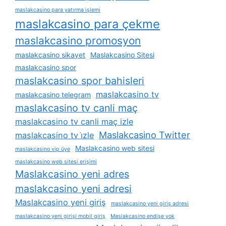
maslakcasino para yatırma i̇şlemi
maslakcasino para çekme
maslakcasino promosyon
maslakcasino sikayet
Maslakcasino Sitesi
maslakcasino spor
maslakcasino spor bahisleri
maslakcasino tv
maslakcasino telegram
maslakcasino tv canli maç
maslakcasino tv canli maç izle
Maslakcasino Twitter
maslakcasino tv i̇zle
Maslakcasino web sitesi
maslakcasino vip üye
maslakcasino web sitesi erişimi
Maslakcasino yeni adres
maslakcasino yeni adresi
Maslakcasino yeni giriş
maslakcasino yeni giriş adresi
maslakcasino yeni girişi mobil giriş
Maslakcasino endişe yok