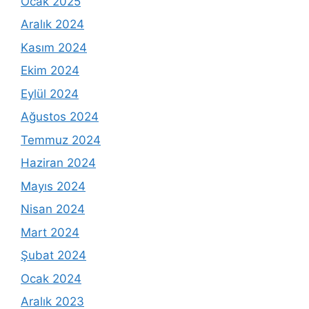
Ocak 2025
Aralık 2024
Kasım 2024
Ekim 2024
Eylül 2024
Ağustos 2024
Temmuz 2024
Haziran 2024
Mayıs 2024
Nisan 2024
Mart 2024
Şubat 2024
Ocak 2024
Aralık 2023