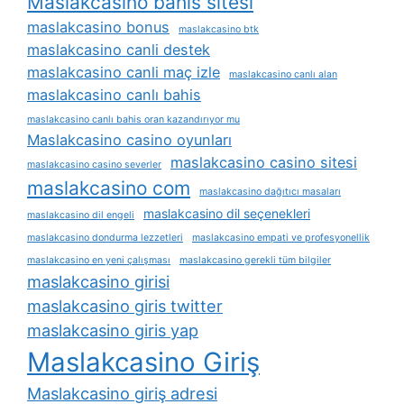
Maslakcasino bahis sitesi
maslakcasino bonus
maslakcasino btk
maslakcasino canli destek
maslakcasino canli maç izle
maslakcasino canlı alan
maslakcasino canlı bahis
maslakcasino canlı bahis oran kazandırıyor mu
Maslakcasino casino oyunları
maslakcasino casino sitesi
maslakcasino casino severler
maslakcasino com
maslakcasino dağıtıcı masaları
maslakcasino dil seçenekleri
maslakcasino dil engeli
maslakcasino dondurma lezzetleri
maslakcasino empati ve profesyonellik
maslakcasino en yeni çalışması
maslakcasino gerekli tüm bilgiler
maslakcasino girisi
maslakcasino giris twitter
maslakcasino giris yap
Maslakcasino Giriş
Maslakcasino giriş adresi