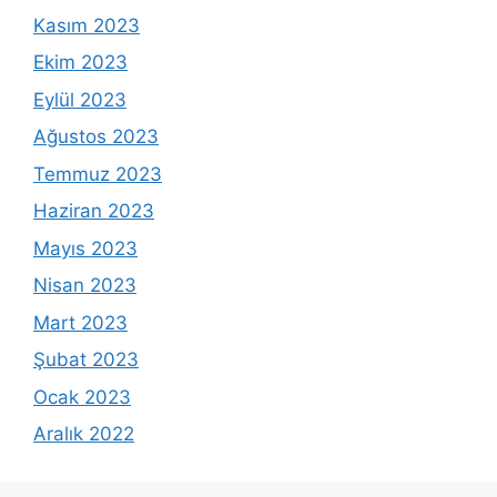
Kasım 2023
Ekim 2023
Eylül 2023
Ağustos 2023
Temmuz 2023
Haziran 2023
Mayıs 2023
Nisan 2023
Mart 2023
Şubat 2023
Ocak 2023
Aralık 2022