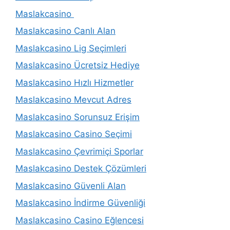
Maslakcasino
Maslakcasino Canlı Alan
Maslakcasino Lig Seçimleri
Maslakcasino Ücretsiz Hediye
Maslakcasino Hızlı Hizmetler
Maslakcasino Mevcut Adres
Maslakcasino Sorunsuz Erişim
Maslakcasino Casino Seçimi
Maslakcasino Çevrimiçi Sporlar
Maslakcasino Destek Çözümleri
Maslakcasino Güvenli Alan
Maslakcasino İndirme Güvenliği
Maslakcasino Casino Eğlencesi