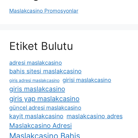
Maslakcasino Promosyonlar
Etiket Bulutu
adresi maslakcasino
bahis sitesi maslakcasino
girisi maslakcasino
giris adresi maslakcasino
giris maslakcasino
giris yap maslakcasino
güncel adresi maslakcasino
kayit maslakcasino
maslakcasino adres
Maslakcasino Adresi
Maslakcasino Bahis