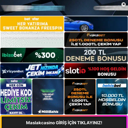
×
Maslakcasino GİRİŞ İÇİN TIKLAYINIZ!