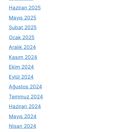
Haziran 2025
Mayıs 2025
Şubat 2025
Ocak 2025
Aralık 2024
Kasım 2024
Ekim 2024
Eylül 2024
Ağustos 2024
Temmuz 2024
Haziran 2024
Mayıs 2024
Nisan 2024