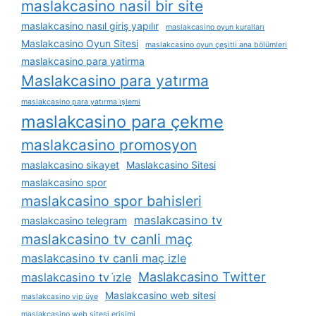
maslakcasino nasil bir site
maslakcasino nasıl giriş yapılır
maslakcasino oyun kuralları
Maslakcasino Oyun Sitesi
maslakcasino oyun çeşitli ana bölümleri
maslakcasino para yatirma
Maslakcasino para yatırma
maslakcasino para yatırma i̇şlemi
maslakcasino para çekme
maslakcasino promosyon
maslakcasino sikayet
Maslakcasino Sitesi
maslakcasino spor
maslakcasino spor bahisleri
maslakcasino tv
maslakcasino telegram
maslakcasino tv canli maç
maslakcasino tv canli maç izle
Maslakcasino Twitter
maslakcasino tv i̇zle
Maslakcasino web sitesi
maslakcasino vip üye
maslakcasino web sitesi erişimi