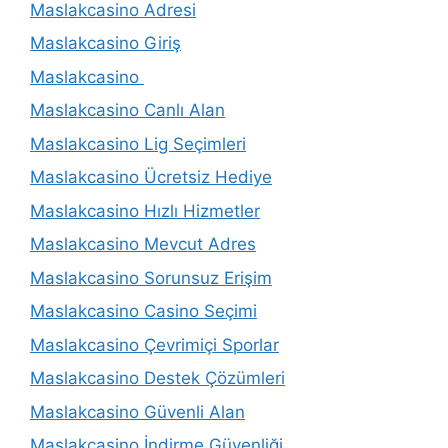
Maslakcasino Adresi
Maslakcasino Giriş
Maslakcasino
Maslakcasino Canlı Alan
Maslakcasino Lig Seçimleri
Maslakcasino Ücretsiz Hediye
Maslakcasino Hızlı Hizmetler
Maslakcasino Mevcut Adres
Maslakcasino Sorunsuz Erişim
Maslakcasino Casino Seçimi
Maslakcasino Çevrimiçi Sporlar
Maslakcasino Destek Çözümleri
Maslakcasino Güvenli Alan
Maslakcasino İndirme Güvenliği