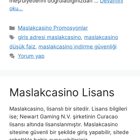
meşruiyetlerini doğruladığınızdan …
Devamını
oku…
Kategoriler
Maslakcasino Promosyonlar
Etiketler
giris adresi maslakcasino
,
maslakcasino
düşük faiz
,
maslakcasino i̇ndirme güvenliği
Yorum yap
Maslakcasino Lisans
Maslakcasino, lisanslı bir sitedir. Lisans bilgileri
ise; Newart Gaming N.V. şirketinin Curacao
lisansı altında lisanslanmıştır. Maslakcasino
sitesine güvenli bir şekilde giriş yapabilir, sitede