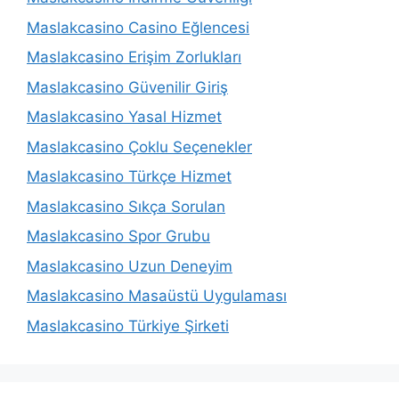
Maslakcasino Casino Eğlencesi
Maslakcasino Erişim Zorlukları
Maslakcasino Güvenilir Giriş
Maslakcasino Yasal Hizmet
Maslakcasino Çoklu Seçenekler
Maslakcasino Türkçe Hizmet
Maslakcasino Sıkça Sorulan
Maslakcasino Spor Grubu
Maslakcasino Uzun Deneyim
Maslakcasino Masaüstü Uygulaması
Maslakcasino Türkiye Şirketi