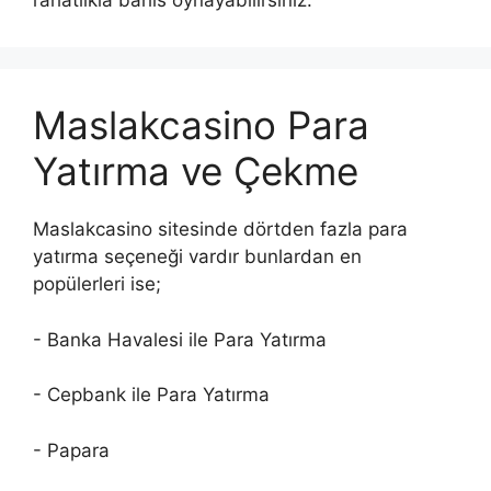
rahatlıkla bahis oynayabilirsiniz.
Maslakcasino Para
Yatırma ve Çekme
Maslakcasino sitesinde dörtden fazla para
yatırma seçeneği vardır bunlardan en
popülerleri ise;
- Banka Havalesi ile Para Yatırma
- Cepbank ile Para Yatırma
- Papara