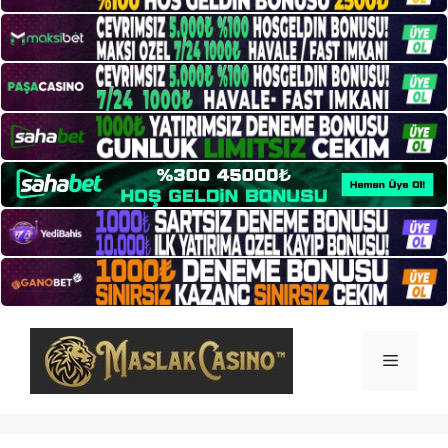
İçeriğe
atla
Menü