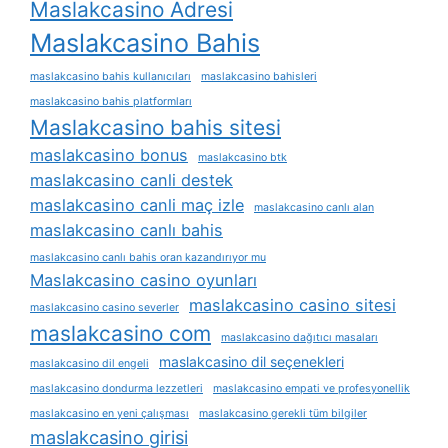
Maslakcasino Adresi
Maslakcasino Bahis
maslakcasino bahis kullanıcıları
maslakcasino bahisleri
maslakcasino bahis platformları
Maslakcasino bahis sitesi
maslakcasino bonus
maslakcasino btk
maslakcasino canli destek
maslakcasino canli maç izle
maslakcasino canlı alan
maslakcasino canlı bahis
maslakcasino canlı bahis oran kazandırıyor mu
Maslakcasino casino oyunları
maslakcasino casino sitesi
maslakcasino casino severler
maslakcasino com
maslakcasino dağıtıcı masaları
maslakcasino dil seçenekleri
maslakcasino dil engeli
maslakcasino dondurma lezzetleri
maslakcasino empati ve profesyonellik
maslakcasino en yeni çalışması
maslakcasino gerekli tüm bilgiler
maslakcasino girisi