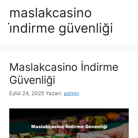
maslakcasino
i̇ndirme güvenliği
Maslakcasino İndirme
Güvenliği
Eylül 24, 2025
Yazarı:
admin