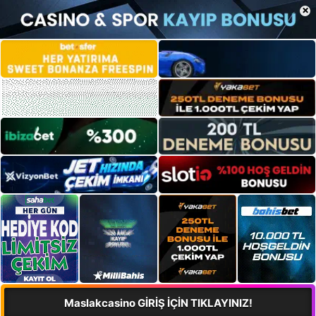
×
Maslakcasino GİRİŞ İÇİN TIKLAYINIZ!