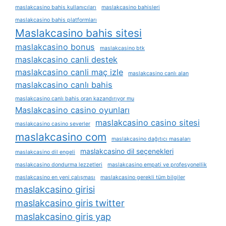
maslakcasino bahis kullanıcıları
maslakcasino bahisleri
maslakcasino bahis platformları
Maslakcasino bahis sitesi
maslakcasino bonus
maslakcasino btk
maslakcasino canli destek
maslakcasino canli maç izle
maslakcasino canlı alan
maslakcasino canlı bahis
maslakcasino canlı bahis oran kazandırıyor mu
Maslakcasino casino oyunları
maslakcasino casino sitesi
maslakcasino casino severler
maslakcasino com
maslakcasino dağıtıcı masaları
maslakcasino dil seçenekleri
maslakcasino dil engeli
maslakcasino dondurma lezzetleri
maslakcasino empati ve profesyonellik
maslakcasino en yeni çalışması
maslakcasino gerekli tüm bilgiler
maslakcasino girisi
maslakcasino giris twitter
maslakcasino giris yap