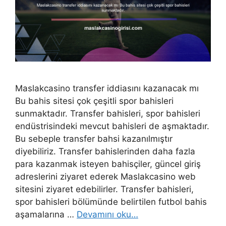
Maslakcasino transfer iddiasını kazanacak mı
Bu bahis sitesi çok çeşitli spor bahisleri
sunmaktadır. Transfer bahisleri, spor bahisleri
endüstrisindeki mevcut bahisleri de aşmaktadır.
Bu sebeple transfer bahsi kazanılmıştır
diyebiliriz. Transfer bahislerinden daha fazla
para kazanmak isteyen bahisçiler, güncel giriş
adreslerini ziyaret ederek Maslakcasino web
sitesini ziyaret edebilirler. Transfer bahisleri,
spor bahisleri bölümünde belirtilen futbol bahis
aşamalarına …
Devamını oku…