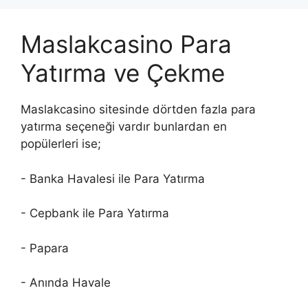
Maslakcasino Para
Yatırma ve Çekme
Maslakcasino sitesinde dörtden fazla para
yatırma seçeneği vardır bunlardan en
popülerleri ise;
- Banka Havalesi ile Para Yatırma
- Cepbank ile Para Yatırma
- Papara
- Anında Havale