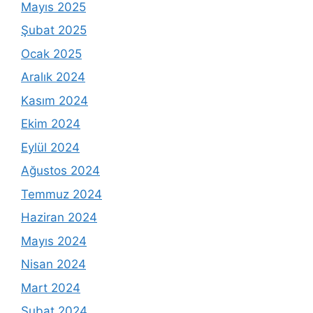
Mayıs 2025
Şubat 2025
Ocak 2025
Aralık 2024
Kasım 2024
Ekim 2024
Eylül 2024
Ağustos 2024
Temmuz 2024
Haziran 2024
Mayıs 2024
Nisan 2024
Mart 2024
Şubat 2024