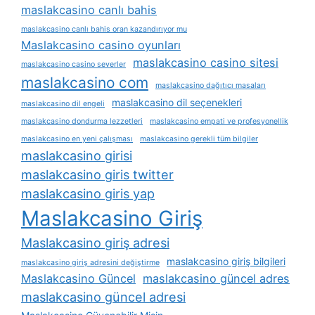
maslakcasino canlı bahis
maslakcasino canlı bahis oran kazandırıyor mu
Maslakcasino casino oyunları
maslakcasino casino sitesi
maslakcasino casino severler
maslakcasino com
maslakcasino dağıtıcı masaları
maslakcasino dil seçenekleri
maslakcasino dil engeli
maslakcasino dondurma lezzetleri
maslakcasino empati ve profesyonellik
maslakcasino en yeni çalışması
maslakcasino gerekli tüm bilgiler
maslakcasino girisi
maslakcasino giris twitter
maslakcasino giris yap
Maslakcasino Giriş
Maslakcasino giriş adresi
maslakcasino giriş bilgileri
maslakcasino giriş adresini değiştirme
Maslakcasino Güncel
maslakcasino güncel adres
maslakcasino güncel adresi