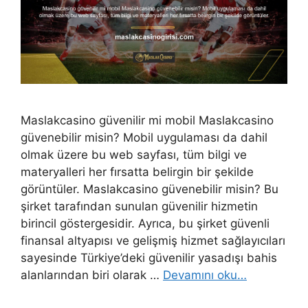
Maslakcasino güvenilir mi mobil Maslakcasino
güvenebilir misin? Mobil uygulaması da dahil
olmak üzere bu web sayfası, tüm bilgi ve
materyalleri her fırsatta belirgin bir şekilde
görüntüler. Maslakcasino güvenebilir misin? Bu
şirket tarafından sunulan güvenilir hizmetin
birincil göstergesidir. Ayrıca, bu şirket güvenli
finansal altyapısı ve gelişmiş hizmet sağlayıcıları
sayesinde Türkiye’deki güvenilir yasadışı bahis
alanlarından biri olarak …
Devamını oku…