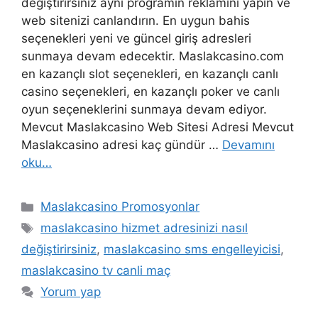
değiştirirsiniz aynı programın reklamını yapın ve
web sitenizi canlandırın. En uygun bahis
seçenekleri yeni ve güncel giriş adresleri
sunmaya devam edecektir. Maslakcasino.com
en kazançlı slot seçenekleri, en kazançlı canlı
casino seçenekleri, en kazançlı poker ve canlı
oyun seçeneklerini sunmaya devam ediyor.
Mevcut Maslakcasino Web Sitesi Adresi Mevcut
Maslakcasino adresi kaç gündür …
Devamını
oku…
Kategoriler
Maslakcasino Promosyonlar
Etiketler
maslakcasino hizmet adresinizi nasıl
değiştirirsiniz
,
maslakcasino sms engelleyicisi
,
maslakcasino tv canli maç
Yorum yap