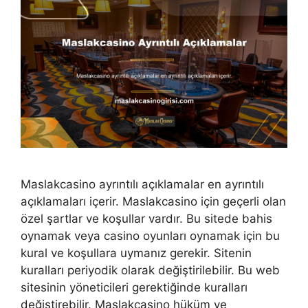
Maslakcasino ayrıntılı açıklamalar en ayrıntılı
açıklamaları içerir. Maslakcasino için geçerli olan
özel şartlar ve koşullar vardır. Bu sitede bahis
oynamak veya casino oyunları oynamak için bu
kural ve koşullara uymanız gerekir. Sitenin
kuralları periyodik olarak değiştirilebilir. Bu web
sitesinin yöneticileri gerektiğinde kuralları
değiştirebilir. Maslakcasino hüküm ve