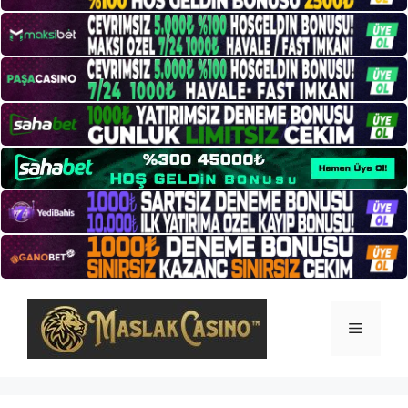
İçeriğe
atla
Menü