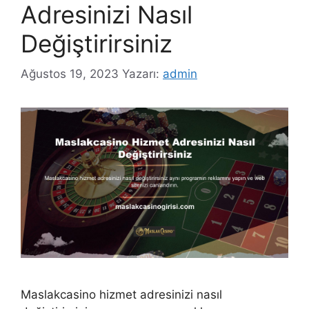
Adresinizi Nasıl
Değiştirirsiniz
Ağustos 19, 2023
Yazarı:
admin
Maslakcasino hizmet adresinizi nasıl