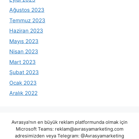
Ağustos 2023
Temmuz 2023
Haziran 2023
Mayıs 2023
Nisan 2023
Mart 2023
Şubat 2023
Ocak 2023
Aralık 2022
Avrasya'nın en büyük reklam platformunda olmak için
Microsoft Teams:
reklam@avrasyamarketing.com
adresimizden veya Telegram: @Avrasyamarketing