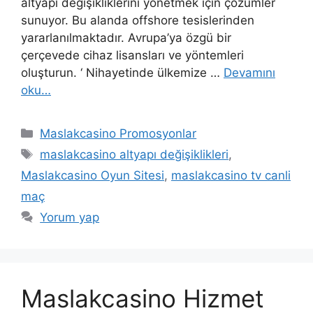
altyapı değişikliklerini yönetmek için çözümler
sunuyor. Bu alanda offshore tesislerinden
yararlanılmaktadır. Avrupa’ya özgü bir
çerçevede cihaz lisansları ve yöntemleri
oluşturun. ‘ Nihayetinde ülkemize …
Devamını
oku…
Kategoriler
Maslakcasino Promosyonlar
Etiketler
maslakcasino altyapı değişiklikleri
,
Maslakcasino Oyun Sitesi
,
maslakcasino tv canli
maç
Yorum yap
Maslakcasino Hizmet