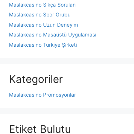
Maslakcasino Sıkça Sorulan
Maslakcasino Spor Grubu
Maslakcasino Uzun Deneyim
Maslakcasino Masaüstü Uygulaması
Maslakcasino Türkiye Şirketi
Kategoriler
Maslakcasino Promosyonlar
Etiket Bulutu