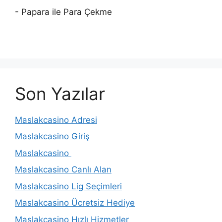
- Papara ile Para Çekme
Son Yazılar
Maslakcasino Adresi
Maslakcasino Giriş
Maslakcasino
Maslakcasino Canlı Alan
Maslakcasino Lig Seçimleri
Maslakcasino Ücretsiz Hediye
Maslakcasino Hızlı Hizmetler