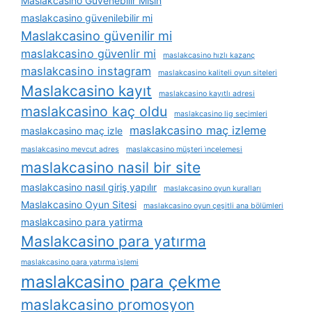
Maslakcasino Güvenebilir Misin
maslakcasino güvenilebilir mi
Maslakcasino güvenilir mi
maslakcasino güvenlir mi
maslakcasino hızlı kazanç
maslakcasino instagram
maslakcasino kaliteli oyun siteleri
Maslakcasino kayıt
maslakcasino kayıtlı adresi
maslakcasino kaç oldu
maslakcasino lig seçimleri
maslakcasino maç izleme
maslakcasino maç izle
maslakcasino mevcut adres
maslakcasino müşteri i̇ncelemesi
maslakcasino nasil bir site
maslakcasino nasıl giriş yapılır
maslakcasino oyun kuralları
Maslakcasino Oyun Sitesi
maslakcasino oyun çeşitli ana bölümleri
maslakcasino para yatirma
Maslakcasino para yatırma
maslakcasino para yatırma i̇şlemi
maslakcasino para çekme
maslakcasino promosyon