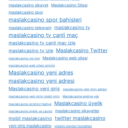
maslakcasino sikayet
Maslakcasino Sitesi
maslakcasino spor
maslakcasino spor bahisleri
maslakcasino tv
maslakcasino telegram
maslakcasino tv canli maç
maslakcasino tv canli maç izle
Maslakcasino Twitter
maslakcasino tv i̇zle
Maslakcasino web sitesi
maslakcasino vip üye
maslakcasino web sitesi erişimi
Maslakcasino yeni adres
maslakcasino yeni adresi
Maslakcasino yeni giriş
maslakcasino yeni giriş adresi
maslakcasino yeni girişi mobil giriş
Maslakcasino endişe yok
Maslakcasino üyelik
maslakcasino ücretsiz hediye
maslakcasino şikayetler
maslakcasino üyelik ve casino
twitter maslakcasino
mobil maslakcasino
yeni giris maslakcasino
şirketin müşteri hizmetleri