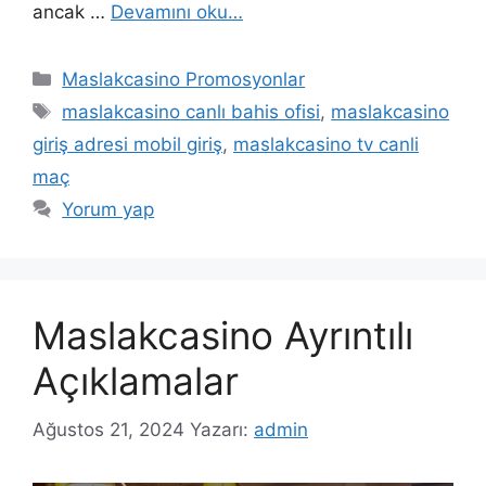
ancak …
Devamını oku…
Kategoriler
Maslakcasino Promosyonlar
Etiketler
maslakcasino canlı bahis ofisi
,
maslakcasino
giriş adresi mobil giriş
,
maslakcasino tv canli
maç
Yorum yap
Maslakcasino Ayrıntılı
Açıklamalar
Ağustos 21, 2024
Yazarı:
admin