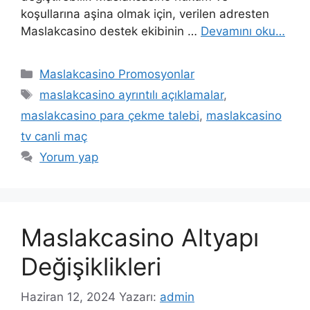
koşullarına aşina olmak için, verilen adresten
Maslakcasino destek ekibinin …
Devamını oku…
Kategoriler
Maslakcasino Promosyonlar
Etiketler
maslakcasino ayrıntılı açıklamalar
,
maslakcasino para çekme talebi
,
maslakcasino
tv canli maç
Yorum yap
Maslakcasino Altyapı
Değişiklikleri
Haziran 12, 2024
Yazarı:
admin