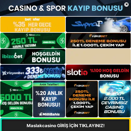
×
Maslakcasino GİRİŞ İÇİN TIKLAYINIZ!