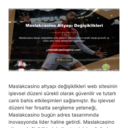
Maslakcasino altyapı değişiklikleri web sitesinin
işlevsel düzeni sürekli olarak güvenilir ve tutarlı
canlı bahis etkileşimleri sağlamıştır. Bu işlevsel
düzeni her fırsatta sergileme yeteneği,
Maslakcasino bugün adres tasarımında
inovasyonda lider haline getirdi. Maslakcasino