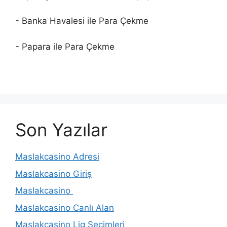
- Banka Havalesi ile Para Çekme
- Papara ile Para Çekme
Son Yazılar
Maslakcasino Adresi
Maslakcasino Giriş
Maslakcasino
Maslakcasino Canlı Alan
Maslakcasino Lig Seçimleri