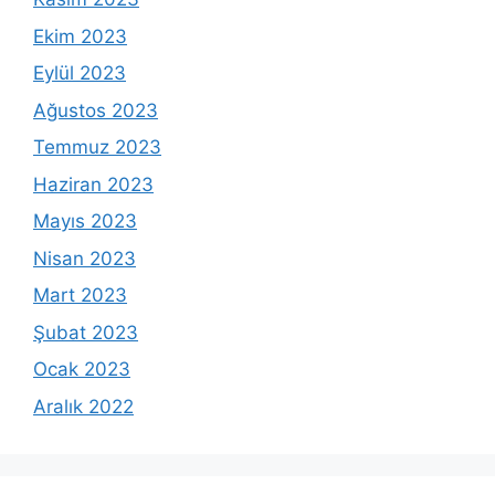
Ekim 2023
Eylül 2023
Ağustos 2023
Temmuz 2023
Haziran 2023
Mayıs 2023
Nisan 2023
Mart 2023
Şubat 2023
Ocak 2023
Aralık 2022