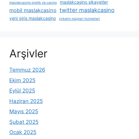
maslakcasino şikayetler
maslakcasino üyelik ve casino
twitter maslakcasino
mobil maslakcasino
yeni giris maslakcasino
şirketin müşteri hizmetleri
Arşivler
Temmuz 2026
Ekim 2025
Eylül 2025
Haziran 2025
Mayıs 2025
Şubat 2025
Ocak 2025