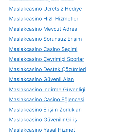
Maslakcasino Ücretsiz Hediye
Maslakcasino Hızlı Hizmetler
Maslakcasino Mevcut Adres
Maslakcasino Sorunsuz Erişim
Maslakcasino Casino Seçimi
Maslakcasino Çevrimiçi Sporlar
Maslakcasino Destek Çözümleri
Maslakcasino Güvenli Alan
Maslakcasino İndirme Güvenliği
Maslakcasino Casino Eğlencesi
Maslakcasino Erişim Zorlukları
Maslakcasino Güvenilir Giriş
Maslakcasino Yasal Hizmet