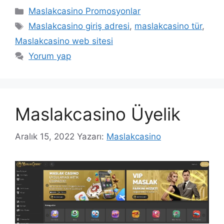
Kategoriler
Maslakcasino Promosyonlar
Etiketler
Maslakcasino giriş adresi
,
maslakcasino tür
,
Maslakcasino web sitesi
Yorum yap
Maslakcasino Üyelik
Aralık 15, 2022
Yazarı:
Maslakcasino