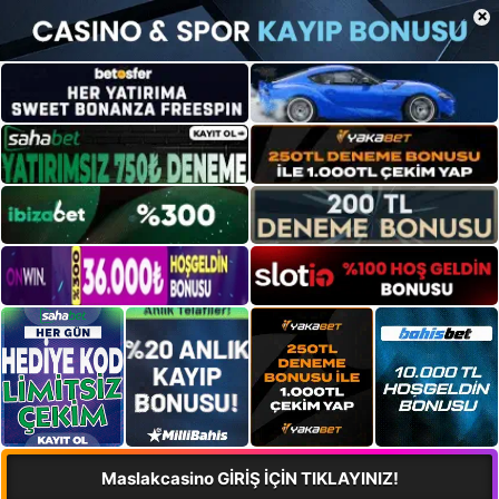
×
Maslakcasino GİRİŞ İÇİN TIKLAYINIZ!