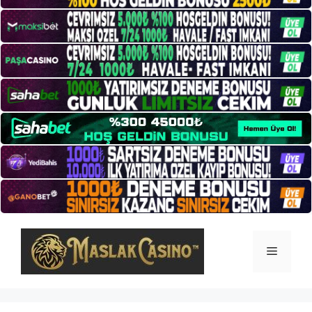
İçeriğe
atla
Menü