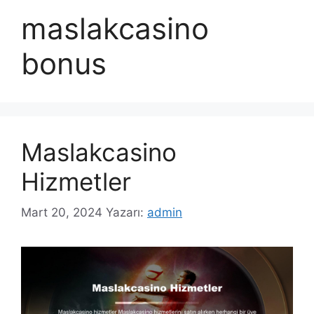
maslakcasino
bonus
Maslakcasino
Hizmetler
Mart 20, 2024
Yazarı:
admin