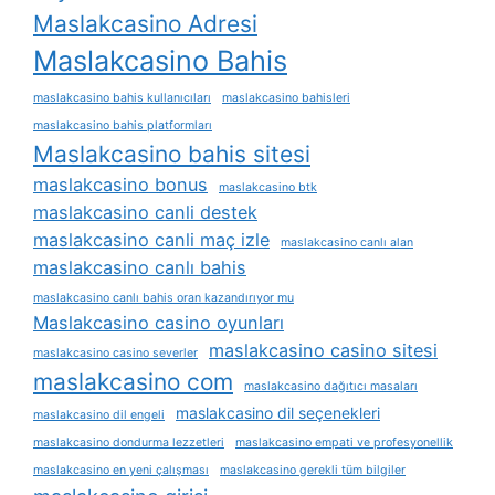
Maslakcasino Adresi
Maslakcasino Bahis
maslakcasino bahis kullanıcıları
maslakcasino bahisleri
maslakcasino bahis platformları
Maslakcasino bahis sitesi
maslakcasino bonus
maslakcasino btk
maslakcasino canli destek
maslakcasino canli maç izle
maslakcasino canlı alan
maslakcasino canlı bahis
maslakcasino canlı bahis oran kazandırıyor mu
Maslakcasino casino oyunları
maslakcasino casino sitesi
maslakcasino casino severler
maslakcasino com
maslakcasino dağıtıcı masaları
maslakcasino dil seçenekleri
maslakcasino dil engeli
maslakcasino dondurma lezzetleri
maslakcasino empati ve profesyonellik
maslakcasino en yeni çalışması
maslakcasino gerekli tüm bilgiler