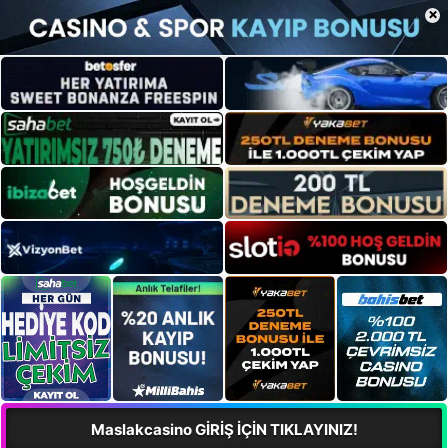
×
Maslakcasino GİRİŞ İÇİN TIKLAYINIZ!