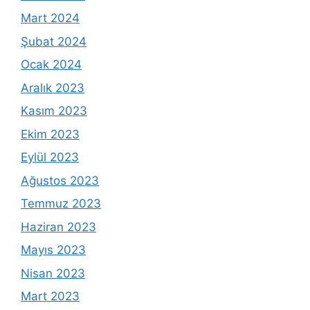
Mart 2024
Şubat 2024
Ocak 2024
Aralık 2023
Kasım 2023
Ekim 2023
Eylül 2023
Ağustos 2023
Temmuz 2023
Haziran 2023
Mayıs 2023
Nisan 2023
Mart 2023