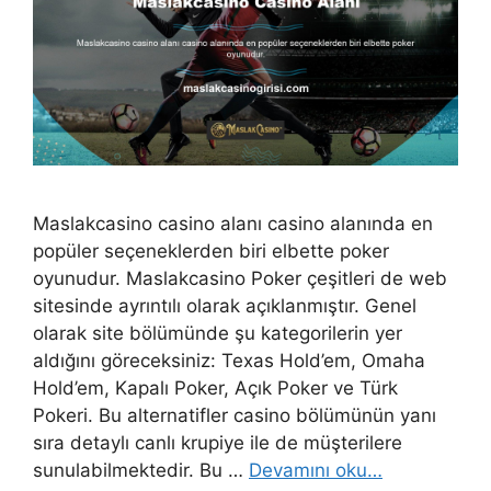
Maslakcasino casino alanı casino alanında en
popüler seçeneklerden biri elbette poker
oyunudur. Maslakcasino Poker çeşitleri de web
sitesinde ayrıntılı olarak açıklanmıştır. Genel
olarak site bölümünde şu kategorilerin yer
aldığını göreceksiniz: Texas Hold’em, Omaha
Hold’em, Kapalı Poker, Açık Poker ve Türk
Pokeri. Bu alternatifler casino bölümünün yanı
sıra detaylı canlı krupiye ile de müşterilere
sunulabilmektedir. Bu …
Devamını oku…