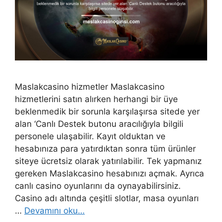
Maslakcasino hizmetler Maslakcasino
hizmetlerini satın alırken herhangi bir üye
beklenmedik bir sorunla karşılaşırsa sitede yer
alan ‘Canlı Destek butonu aracılığıyla bilgili
personele ulaşabilir. Kayıt olduktan ve
hesabınıza para yatırdıktan sonra tüm ürünler
siteye ücretsiz olarak yatırılabilir. Tek yapmanız
gereken Maslakcasino hesabınızı açmak. Ayrıca
canlı casino oyunlarını da oynayabilirsiniz.
Casino adı altında çeşitli slotlar, masa oyunları
…
Devamını oku…