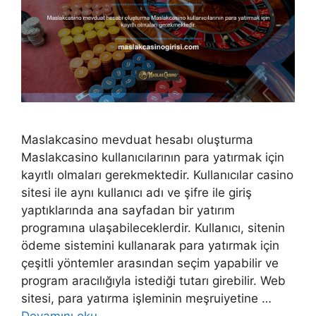
Maslakcasino mevduat hesabı oluşturma
Maslakcasino kullanıcılarının para yatırmak için
kayıtlı olmaları gerekmektedir. Kullanıcılar casino
sitesi ile aynı kullanıcı adı ve şifre ile giriş
yaptıklarında ana sayfadan bir yatırım
programına ulaşabileceklerdir. Kullanıcı, sitenin
ödeme sistemini kullanarak para yatırmak için
çeşitli yöntemler arasından seçim yapabilir ve
program aracılığıyla istediği tutarı girebilir. Web
sitesi, para yatırma işleminin meşruiyetine …