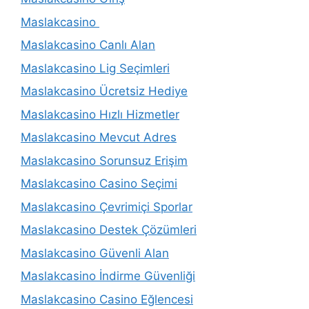
Maslakcasino
Maslakcasino Canlı Alan
Maslakcasino Lig Seçimleri
Maslakcasino Ücretsiz Hediye
Maslakcasino Hızlı Hizmetler
Maslakcasino Mevcut Adres
Maslakcasino Sorunsuz Erişim
Maslakcasino Casino Seçimi
Maslakcasino Çevrimiçi Sporlar
Maslakcasino Destek Çözümleri
Maslakcasino Güvenli Alan
Maslakcasino İndirme Güvenliği
Maslakcasino Casino Eğlencesi