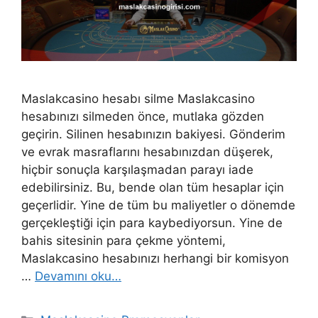
Maslakcasino hesabı silme Maslakcasino
hesabınızı silmeden önce, mutlaka gözden
geçirin. Silinen hesabınızın bakiyesi. Gönderim
ve evrak masraflarını hesabınızdan düşerek,
hiçbir sonuçla karşılaşmadan parayı iade
edebilirsiniz. Bu, bende olan tüm hesaplar için
geçerlidir. Yine de tüm bu maliyetler o dönemde
gerçekleştiği için para kaybediyorsun. Yine de
bahis sitesinin para çekme yöntemi,
Maslakcasino hesabınızı herhangi bir komisyon
…
Devamını oku…
Kategoriler