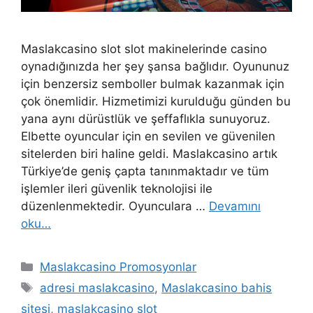
Maslakcasino slot slot makinelerinde casino
oynadığınızda her şey şansa bağlıdır. Oyununuz
için benzersiz semboller bulmak kazanmak için
çok önemlidir. Hizmetimizi kurulduğu günden bu
yana aynı dürüstlük ve şeffaflıkla sunuyoruz.
Elbette oyuncular için en sevilen ve güvenilen
sitelerden biri haline geldi. Maslakcasino artık
Türkiye’de geniş çapta tanınmaktadır ve tüm
işlemler ileri güvenlik teknolojisi ile
düzenlenmektedir. Oyunculara …
Devamını
oku…
Kategoriler
Maslakcasino Promosyonlar
Etiketler
adresi maslakcasino
,
Maslakcasino bahis
sitesi
,
maslakcasino slot