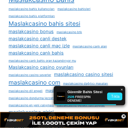
maslakcasino bahis kullanıcıları
maslakcasino bahisleri
maslakcasino bahis platformları
Maslakcasino bahis sitesi
maslakcasino bonus
maslakcasino btk
maslakcasino canli destek
maslakcasino canli maç izle
maslakcasino canlı alan
maslakcasino canlı bahis
maslakcasino canlı bahis oran kazandırıyor mu
Maslakcasino casino oyunları
maslakcasino casino sitesi
maslakcasino casino severler
maslakcasino com
maslakcasino dağıtıcı masaları
maslakcasino dil seçenekleri
maslakcasino dil engeli
maslakcasino dondurma lezzetleri
maslakcasino empati ve profesyonellik
maslakcasino en yeni çalışması
maslakcasino gerekli tüm bilgiler
maslakcasino girisi
×
maslakcasino giris twitter
maslakcasino giris yap