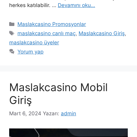
herkes katılabilir. …
Devamını oku…
Kategoriler
Maslakcasino Promosyonlar
Etiketler
maslakcasino canlı maç
,
Maslakcasino Giriş
,
maslakcasino üyeler
Yorum yap
Maslakcasino Mobil
Giriş
Mart 6, 2024
Yazarı:
admin