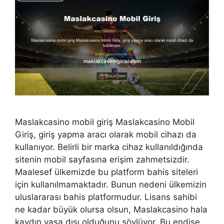
Maslakcasino mobil giriş Maslakcasino Mobil
Giriş, giriş yapma aracı olarak mobil cihazı da
kullanıyor. Belirli bir marka cihaz kullanıldığında
sitenin mobil sayfasına erişim zahmetsizdir.
Maalesef ülkemizde bu platform bahis siteleri
için kullanılmamaktadır. Bunun nedeni ülkemizin
uluslararası bahis platformudur. Lisans sahibi
ne kadar büyük olursa olsun, Maslakcasino hala
kaydın yasa dışı olduğunu söylüyor. Bu endişe