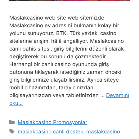
Maslakcasino web site web sitemizde
Maslakcasino ev adresini bulmanın kolay bir
yolunu sunuyoruz. BTK, Türkiye’deki casino
sitelerine erişimi hâlâ engelliyor. Maslakcasino
canlı bahis sitesi, giriş bilgilerini düzenli olarak
değiştirerek bu sorunu da çözmektedir.
Herhangi bir canlı casino oyununda giriş
butonuna tıklayarak istediğiniz zaman önceki
giriş bilgilerinize ulaşabilirsiniz. Ayrıca siteye
mobil cihazınızdan, tarayıcınızdan,
bilgisayarınızdan veya tabletinizden …
Devamını
oku…
Kategoriler
Maslakcasino Promosyonlar
Etiketler
maslakcasino canli destek
,
maslakcasino