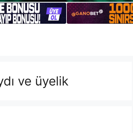
dı ve üyelik