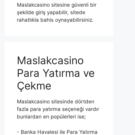
Maslakcasino sitesine güvenli bir
şekilde giriş yapabilir, sitede
rahatlıkla bahis oynayabilirsiniz.
Maslakcasino
Para Yatırma ve
Çekme
Maslakcasino sitesinde dörtden
fazla para yatırma seçeneği vardır
bunlardan en popülerleri ise;
- Banka Havalesi ile Para Yatırma