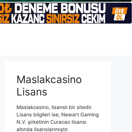
Maslakcasino
Lisans
Maslakcasino, lisanslı bir sitedir.
Lisans bilgileri ise; Newart Gaming
N.V. şirketinin Curacao lisansı
altında lisanslanmıştır.