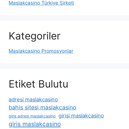
Maslakcasino Türkiye Şirketi
Kategoriler
Maslakcasino Promosyonlar
Etiket Bulutu
adresi maslakcasino
bahis sitesi maslakcasino
girisi maslakcasino
giris adresi maslakcasino
giris maslakcasino