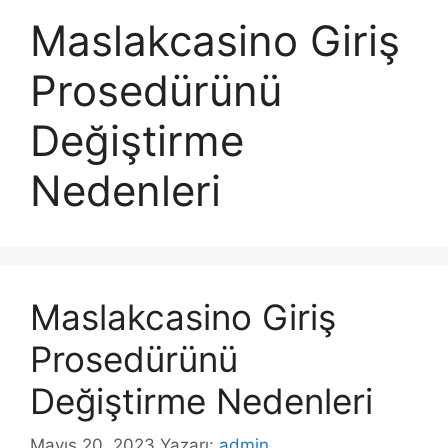
Maslakcasino Giriş
Prosedürünü
Değiştirme
Nedenleri
Maslakcasino Giriş
Prosedürünü
Değiştirme Nedenleri
Mayıs 20, 2023
Yazarı:
admin