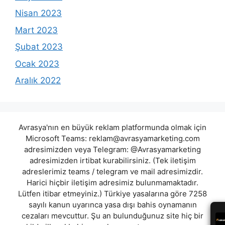
Nisan 2023
Mart 2023
Şubat 2023
Ocak 2023
Aralık 2022
Avrasya'nın en büyük reklam platformunda olmak için
Microsoft Teams:
reklam@avrasyamarketing.com
adresimizden veya Telegram: @Avrasyamarketing
adresimizden irtibat kurabilirsiniz. (Tek iletişim
adreslerimiz teams / telegram ve mail adresimizdir.
Harici hiçbir iletişim adresimiz bulunmamaktadır.
Lütfen itibar etmeyiniz.) Türkiye yasalarına göre 7258
sayılı kanun uyarınca yasa dışı bahis oynamanın
cezaları mevcuttur. Şu an bulunduğunuz site hiç bir