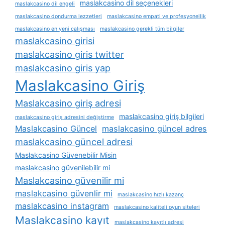
maslakcasino dil seçenekleri
maslakcasino dil engeli
maslakcasino dondurma lezzetleri
maslakcasino empati ve profesyonellik
maslakcasino en yeni çalışması
maslakcasino gerekli tüm bilgiler
maslakcasino girisi
maslakcasino giris twitter
maslakcasino giris yap
Maslakcasino Giriş
Maslakcasino giriş adresi
maslakcasino giriş bilgileri
maslakcasino giriş adresini değiştirme
Maslakcasino Güncel
maslakcasino güncel adres
maslakcasino güncel adresi
Maslakcasino Güvenebilir Misin
maslakcasino güvenilebilir mi
Maslakcasino güvenilir mi
maslakcasino güvenlir mi
maslakcasino hızlı kazanç
maslakcasino instagram
maslakcasino kaliteli oyun siteleri
Maslakcasino kayıt
maslakcasino kayıtlı adresi