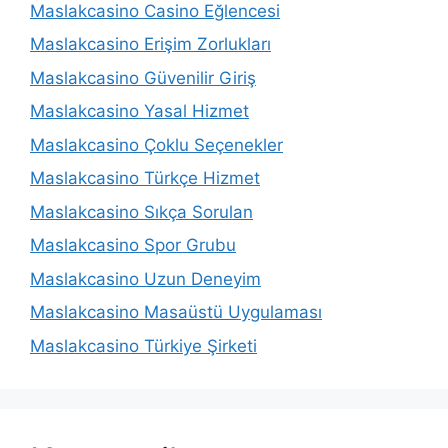
Maslakcasino Casino Eğlencesi
Maslakcasino Erişim Zorlukları
Maslakcasino Güvenilir Giriş
Maslakcasino Yasal Hizmet
Maslakcasino Çoklu Seçenekler
Maslakcasino Türkçe Hizmet
Maslakcasino Sıkça Sorulan
Maslakcasino Spor Grubu
Maslakcasino Uzun Deneyim
Maslakcasino Masaüstü Uygulaması
Maslakcasino Türkiye Şirketi