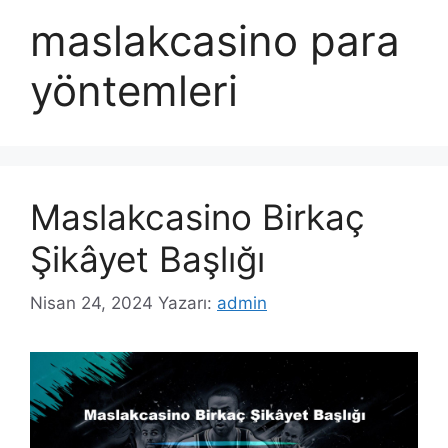
maslakcasino para
yöntemleri
Maslakcasino Birkaç
Şikâyet Başlığı
Nisan 24, 2024
Yazarı:
admin