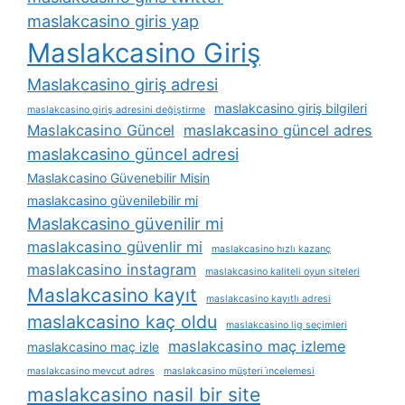
maslakcasino giris yap
Maslakcasino Giriş
Maslakcasino giriş adresi
maslakcasino giriş bilgileri
maslakcasino giriş adresini değiştirme
Maslakcasino Güncel
maslakcasino güncel adres
maslakcasino güncel adresi
Maslakcasino Güvenebilir Misin
maslakcasino güvenilebilir mi
Maslakcasino güvenilir mi
maslakcasino güvenlir mi
maslakcasino hızlı kazanç
maslakcasino instagram
maslakcasino kaliteli oyun siteleri
Maslakcasino kayıt
maslakcasino kayıtlı adresi
maslakcasino kaç oldu
maslakcasino lig seçimleri
maslakcasino maç izleme
maslakcasino maç izle
maslakcasino mevcut adres
maslakcasino müşteri i̇ncelemesi
maslakcasino nasil bir site