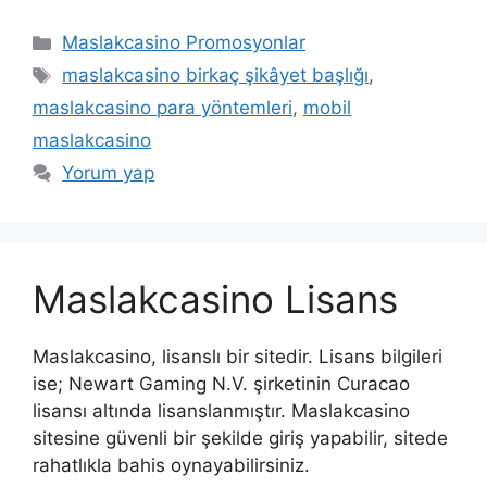
Kategoriler
Maslakcasino Promosyonlar
Etiketler
maslakcasino birkaç şikâyet başlığı
,
maslakcasino para yöntemleri
,
mobil
maslakcasino
Yorum yap
Maslakcasino Lisans
Maslakcasino, lisanslı bir sitedir. Lisans bilgileri
ise; Newart Gaming N.V. şirketinin Curacao
lisansı altında lisanslanmıştır. Maslakcasino
sitesine güvenli bir şekilde giriş yapabilir, sitede
rahatlıkla bahis oynayabilirsiniz.