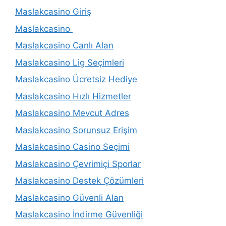
Maslakcasino Giriş
Maslakcasino
Maslakcasino Canlı Alan
Maslakcasino Lig Seçimleri
Maslakcasino Ücretsiz Hediye
Maslakcasino Hızlı Hizmetler
Maslakcasino Mevcut Adres
Maslakcasino Sorunsuz Erişim
Maslakcasino Casino Seçimi
Maslakcasino Çevrimiçi Sporlar
Maslakcasino Destek Çözümleri
Maslakcasino Güvenli Alan
Maslakcasino İndirme Güvenliği