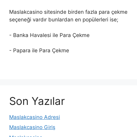
Maslakcasino sitesinde birden fazla para çekme
seçeneği vardır bunlardan en popülerleri ise;
- Banka Havalesi ile Para Çekme
- Papara ile Para Çekme
Son Yazılar
Maslakcasino Adresi
Maslakcasino Giriş