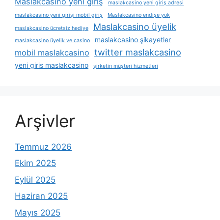
Maslakcasino yeni giriş
maslakcasino yeni giriş adresi
maslakcasino yeni girişi mobil giriş
Maslakcasino endişe yok
Maslakcasino üyelik
maslakcasino ücretsiz hediye
maslakcasino şikayetler
maslakcasino üyelik ve casino
twitter maslakcasino
mobil maslakcasino
yeni giris maslakcasino
şirketin müşteri hizmetleri
Arşivler
Temmuz 2026
Ekim 2025
Eylül 2025
Haziran 2025
Mayıs 2025