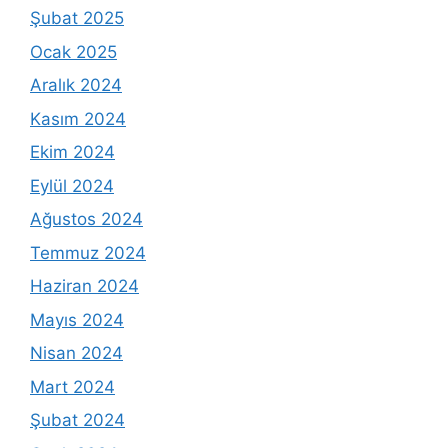
Şubat 2025
Ocak 2025
Aralık 2024
Kasım 2024
Ekim 2024
Eylül 2024
Ağustos 2024
Temmuz 2024
Haziran 2024
Mayıs 2024
Nisan 2024
Mart 2024
Şubat 2024