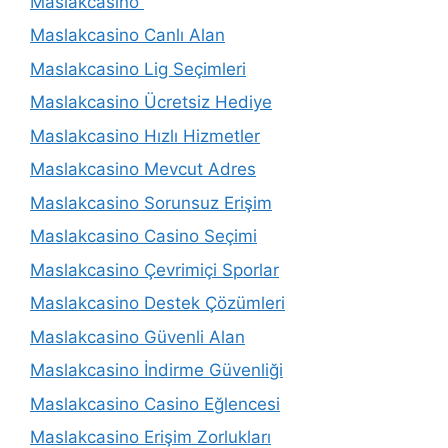
Maslakcasino
Maslakcasino Canlı Alan
Maslakcasino Lig Seçimleri
Maslakcasino Ücretsiz Hediye
Maslakcasino Hızlı Hizmetler
Maslakcasino Mevcut Adres
Maslakcasino Sorunsuz Erişim
Maslakcasino Casino Seçimi
Maslakcasino Çevrimiçi Sporlar
Maslakcasino Destek Çözümleri
Maslakcasino Güvenli Alan
Maslakcasino İndirme Güvenliği
Maslakcasino Casino Eğlencesi
Maslakcasino Erişim Zorlukları