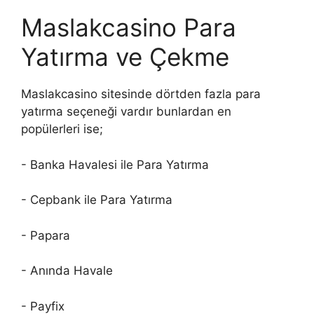
Maslakcasino Para
Yatırma ve Çekme
Maslakcasino sitesinde dörtden fazla para
yatırma seçeneği vardır bunlardan en
popülerleri ise;
- Banka Havalesi ile Para Yatırma
- Cepbank ile Para Yatırma
- Papara
- Anında Havale
- Payfix